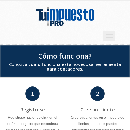
Toggle
navigation
Cómo funciona?
Conozca cómo funciona esta novedosa herramienta
para contadores.
1
2
Registrese
Cree un cliente
Registrese haciendo click en el
Cree sus clientes en el módulo de
botón de registro que encontrará
clientes, donde se pueden