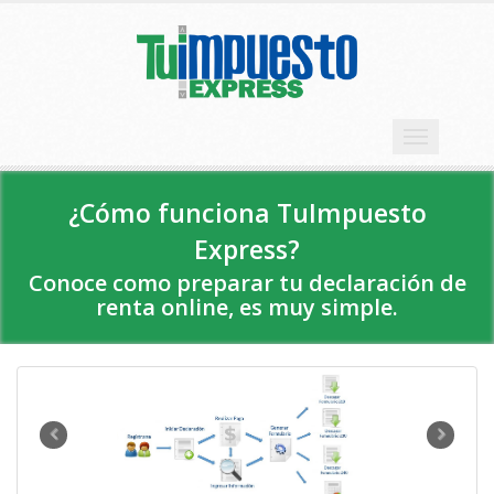
Toggle
navigation
¿Cómo funciona TuImpuesto
Express?
Conoce como preparar tu declaración de
renta online, es muy simple.
Previous
Next