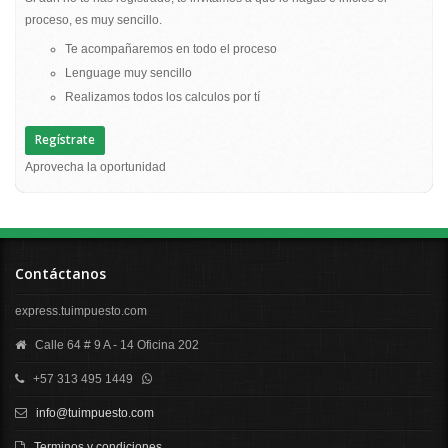
proceso, es muy sencillo.
Te acompañaremos en todo el proceso
Lenguage muy sencillo
Realizamos todos los calculos por tí
Regístrate
Aprovecha la oportunidad
Contáctanos
express.tuimpuesto.com
Calle 64 # 9 A - 14 Oficina 202
+57 313 495 1449
info@tuimpuesto.com
Terminos y condiciones