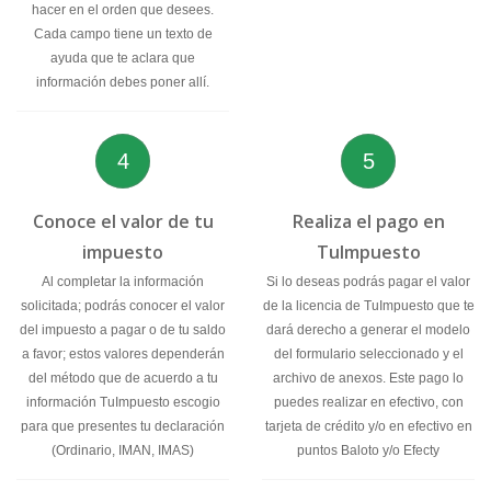
hacer en el orden que desees.
Cada campo tiene un texto de
ayuda que te aclara que
información debes poner allí.
4
5
Conoce el valor de tu
Realiza el pago en
impuesto
TuImpuesto
Al completar la información
Si lo deseas podrás pagar el valor
solicitada; podrás conocer el valor
de la licencia de TuImpuesto que te
del impuesto a pagar o de tu saldo
dará derecho a generar el modelo
a favor; estos valores dependerán
del formulario seleccionado y el
del método que de acuerdo a tu
archivo de anexos. Este pago lo
información TuImpuesto escogio
puedes realizar en efectivo, con
para que presentes tu declaración
tarjeta de crédito y/o en efectivo en
(Ordinario, IMAN, IMAS)
puntos Baloto y/o Efecty